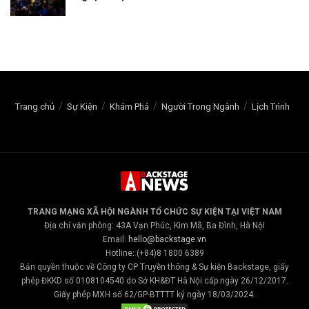
Trang chủ
Sự Kiện
Khám Phá
Người Trong Ngành
Lịch Trình
TRANG MẠNG XÃ HỘI NGÀNH TỔ CHỨC SỰ KIỆN TẠI VIỆT NAM
Địa chỉ văn phòng: 43A Vạn Phúc, Kim Mã, Ba Đình, Hà Nội
Email:
hello@backstage.vn
Hotline: (+84)8 1800 6389
Bản quyền thuộc về Công ty CP Truyền thông & Sự kiện Backstage, giấy
phép ĐKKD số 0108104540 do Sở KH&ĐT Hà Nội cấp ngày 26/12/2017.
Giấy phép MXH số 62/GP-BTTTT ký ngày 18/03/2024.