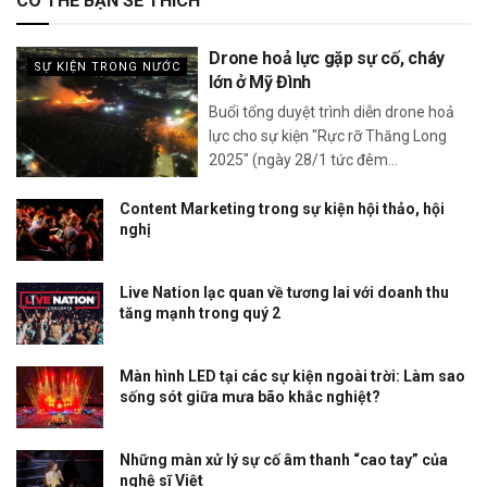
CÓ THỂ BẠN SẼ THÍCH
Drone hoả lực gặp sự cố, cháy
SỰ KIỆN TRONG NƯỚC
lớn ở Mỹ Đình
Buổi tổng duyệt trình diễn drone hoả
lực cho sự kiện "Rực rỡ Thăng Long
2025" (ngày 28/1 tức đêm...
Content Marketing trong sự kiện hội thảo, hội
nghị
Live Nation lạc quan về tương lai với doanh thu
tăng mạnh trong quý 2
Màn hình LED tại các sự kiện ngoài trời: Làm sao
sống sót giữa mưa bão khắc nghiệt?
Những màn xử lý sự cố âm thanh “cao tay” của
nghệ sĩ Việt