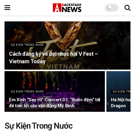
SỰ KIỆN TRONG NƯỚC
Cách đăng ký vé đại nhạc hội V Fest –
Vietnam Today
SỰ KIỆN TRONG NƯỚC
SỰ KIỆN TRON
Em Xinh “Say Hi” Concert D1: “Bước đệm” tốt
Hà Nội hưởn
để tiến tới sân vận động Mỹ Đình
Dragon
Sự Kiện Trong Nước