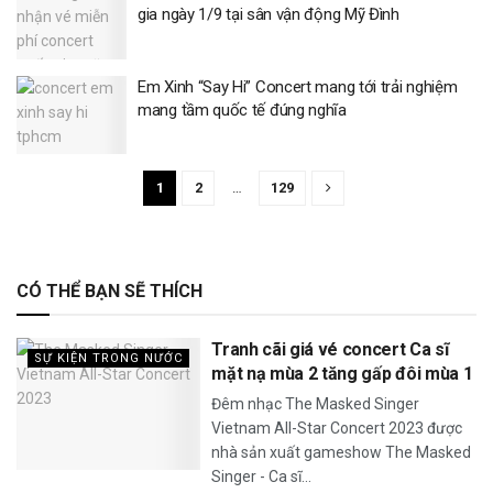
gia ngày 1/9 tại sân vận động Mỹ Đình
Em Xinh “Say Hi” Concert mang tới trải nghiệm
mang tầm quốc tế đúng nghĩa
1
2
…
129
CÓ THỂ BẠN SẼ THÍCH
Tranh cãi giá vé concert Ca sĩ
SỰ KIỆN TRONG NƯỚC
mặt nạ mùa 2 tăng gấp đôi mùa 1
Đêm nhạc The Masked Singer
Vietnam All-Star Concert 2023 được
nhà sản xuất gameshow The Masked
Singer - Ca sĩ...