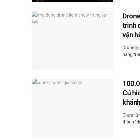
Drone
trình
vận h
Drone li
hàng tră
100.0
Cú hí
khán
Chưa từng
thành "đi