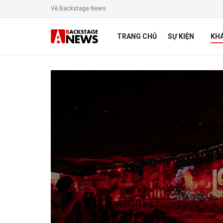
Về Backstage News
TRANG CHỦ
SỰ KIỆN
KH