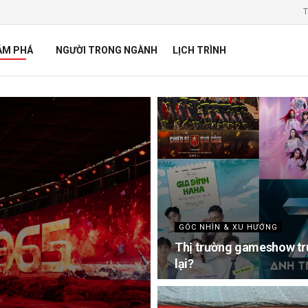
T
ÁM PHÁ
NGƯỜI TRONG NGÀNH
LỊCH TRÌNH
GÓC NHÌN & XU HƯỚNG
Thị trường gameshow tru
lại?