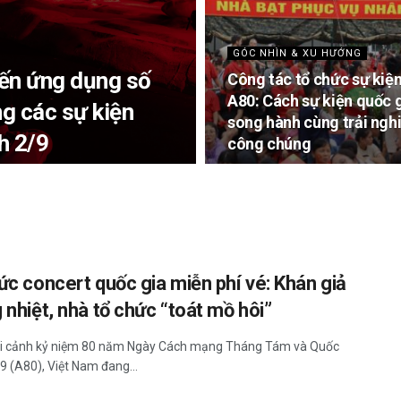
GÓC NHÌN & XU HƯỚNG
đến ứng dụng số
Công tác tổ chức sự kiệ
A80: Cách sự kiện quốc 
g các sự kiện
song hành cùng trải ng
h 2/9
công chúng
ức concert quốc gia miễn phí vé: Khán giả
 nhiệt, nhà tổ chức “toát mồ hôi”
ối cảnh kỷ niệm 80 năm Ngày Cách mạng Tháng Tám và Quốc
9 (A80), Việt Nam đang...