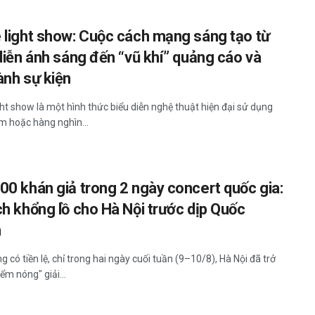
 light show: Cuộc cách mạng sáng tạo từ
 diễn ánh sáng đến “vũ khí” quảng cáo và
ành sự kiện
ght show là một hình thức biểu diễn nghệ thuật hiện đại sử dụng
m hoặc hàng nghìn...
00 khán giả trong 2 ngày concert quốc gia:
ch khổng lồ cho Hà Nội trước dịp Quốc
h
 có tiền lệ, chỉ trong hai ngày cuối tuần (9–10/8), Hà Nội đã trở
ểm nóng" giải...