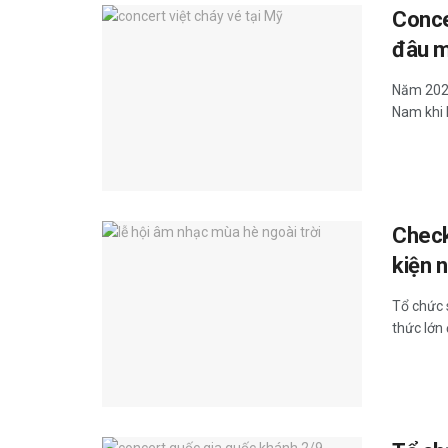
Concer
đâu m
Năm 2024
Nam khi h
Check
kiện 
Tổ chức 
thức lớn đ