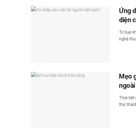
Ứng d
diện 
Trí tuệ 
nghệ thuậ
Mẹo gi
ngoài
Thời tiế
thử thách