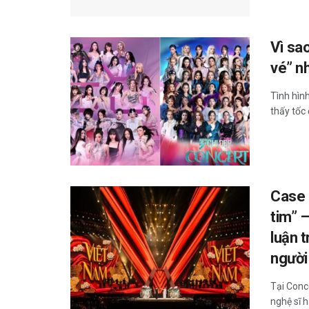
Vì sa
vé” n
Tình hìn
thấy tốc 
Case 
tim” 
luận 
người
Tại Conc
nghệ sĩ h