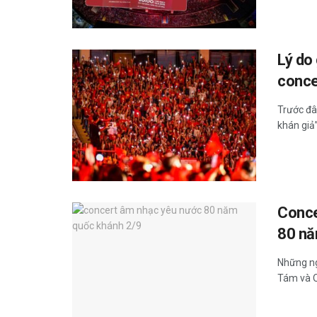
Lý do 
conce
Trước đâ
khán giả”
Conce
80 nă
Những ng
Tám và Q