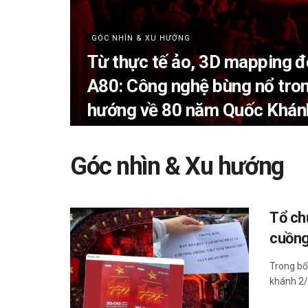
GÓC NHÌN & XU HƯỚNG
Từ thực tế ảo, 3D mapping 
A80: Công nghệ bùng nổ tron
hướng về 80 năm Quốc Khán
Góc nhìn & Xu hướng
Tổ ch
cuồng
Trong b
khánh 2/