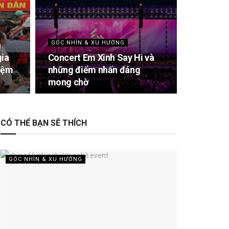
GÓC NHÌN & XU HƯỚNG
n
gia
Concert Em Xinh Say Hi và
hiệm
những điểm nhấn đáng
mong chờ
CÓ THỂ BẠN SẼ THÍCH
GÓC NHÌN & XU HƯỚNG