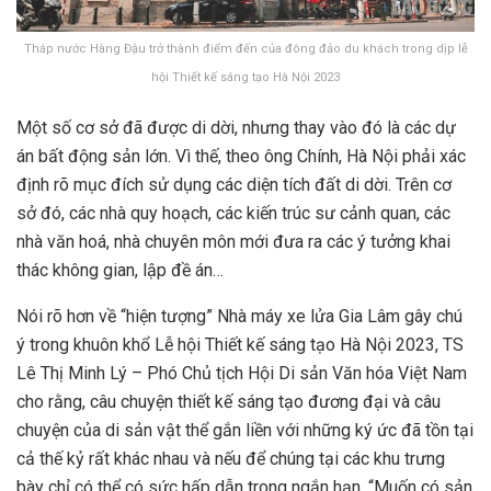
Tháp nước Hàng Đậu trở thành điểm đến của đông đảo du khách trong dịp lễ
hội Thiết kế sáng tạo Hà Nội 2023
Một số cơ sở đã được di dời, nhưng thay vào đó là các dự
án bất động sản lớn. Vì thế, theo ông Chính, Hà Nội phải xác
định rõ mục đích sử dụng các diện tích đất di dời. Trên cơ
sở đó, các nhà quy hoạch, các kiến trúc sư cảnh quan, các
nhà văn hoá, nhà chuyên môn mới đưa ra các ý tưởng khai
thác không gian, lập đề án…
Nói rõ hơn về “hiện tượng” Nhà máy xe lửa Gia Lâm gây chú
ý trong khuôn khổ Lễ hội Thiết kế sáng tạo Hà Nội 2023, TS
Lê Thị Minh Lý – Phó Chủ tịch Hội Di sản Văn hóa Việt Nam
cho rằng, câu chuyện thiết kế sáng tạo đương đại và câu
chuyện của di sản vật thể gắn liền với những ký ức đã tồn tại
cả thế kỷ rất khác nhau và nếu để chúng tại các khu trưng
bày chỉ có thể có sức hấp dẫn trong ngắn hạn. “Muốn có sản