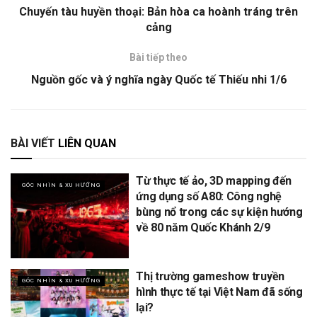
Chuyến tàu huyền thoại: Bản hòa ca hoành tráng trên
cảng
Bài tiếp theo
Nguồn gốc và ý nghĩa ngày Quốc tế Thiếu nhi 1/6
BÀI VIẾT
LIÊN QUAN
Từ thực tế ảo, 3D mapping đến
GÓC NHÌN & XU HƯỚNG
ứng dụng số A80: Công nghệ
bùng nổ trong các sự kiện hướng
về 80 năm Quốc Khánh 2/9
Thị trường gameshow truyền
GÓC NHÌN & XU HƯỚNG
hình thực tế tại Việt Nam đã sống
lại?