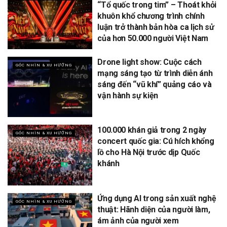
“Tổ quốc trong tim” – Thoát khỏi
khuôn khổ chương trình chính
luận trở thành bản hòa ca lịch sử
của hơn 50.000 người Việt Nam
Drone light show: Cuộc cách
GÓC NHÌN & XU HƯỚNG
mạng sáng tạo từ trình diễn ánh
sáng đến “vũ khí” quảng cáo và
vận hành sự kiện
100.000 khán giả trong 2 ngày
GÓC NHÌN & XU HƯỚNG
concert quốc gia: Cú hích khổng
lồ cho Hà Nội trước dịp Quốc
khánh
Ứng dụng AI trong sản xuất nghệ
GÓC NHÌN & XU HƯỚNG
thuật: Hãnh diện của người làm,
ám ảnh của người xem