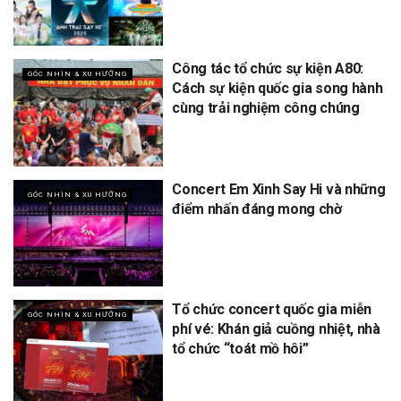
Công tác tổ chức sự kiện A80:
GÓC NHÌN & XU HƯỚNG
Cách sự kiện quốc gia song hành
cùng trải nghiệm công chúng
Concert Em Xinh Say Hi và những
GÓC NHÌN & XU HƯỚNG
điểm nhấn đáng mong chờ
Tổ chức concert quốc gia miễn
GÓC NHÌN & XU HƯỚNG
phí vé: Khán giả cuồng nhiệt, nhà
tổ chức “toát mồ hôi”