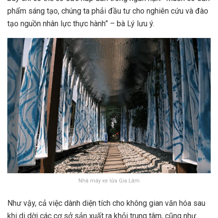
phẩm sáng tạo, chúng ta phải đầu tư cho nghiên cứu và đào
tạo nguồn nhân lực thực hành” – bà Lý lưu ý.
Nhà máy xe lửa Gia Lâm
Như vậy, cả việc dành diện tích cho không gian văn hóa sau
khi di dời các cơ sở sản xuất ra khỏi trung tâm, cũng như