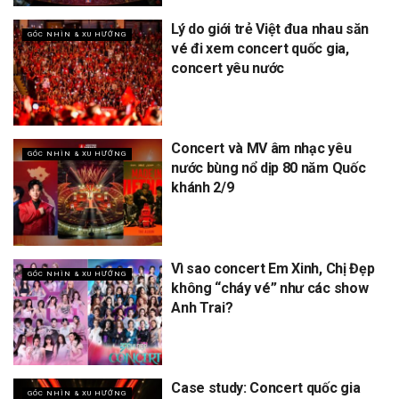
Lý do giới trẻ Việt đua nhau săn
GÓC NHÌN & XU HƯỚNG
vé đi xem concert quốc gia,
concert yêu nước
Concert và MV âm nhạc yêu
GÓC NHÌN & XU HƯỚNG
nước bùng nổ dịp 80 năm Quốc
khánh 2/9
Vì sao concert Em Xinh, Chị Đẹp
GÓC NHÌN & XU HƯỚNG
không “cháy vé” như các show
Anh Trai?
Case study: Concert quốc gia
GÓC NHÌN & XU HƯỚNG