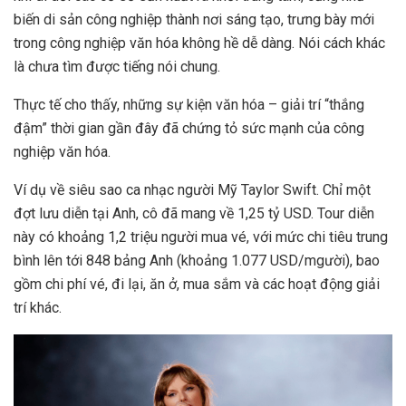
biến di sản công nghiệp thành nơi sáng tạo, trưng bày mới
trong công nghiệp văn hóa không hề dễ dàng. Nói cách khác
là chưa tìm được tiếng nói chung.
Thực tế cho thấy, những sự kiện văn hóa – giải trí “thắng
đậm” thời gian gần đây đã chứng tỏ sức mạnh của công
nghiệp văn hóa.
Ví dụ về siêu sao ca nhạc người Mỹ Taylor Swift. Chỉ một
đợt lưu diễn tại Anh, cô đã mang về 1,25 tỷ USD. Tour diễn
này có khoảng 1,2 triệu người mua vé, với mức chi tiêu trung
bình lên tới 848 bảng Anh (khoảng 1.077 USD/mgười), bao
gồm chi phí vé, đi lại, ăn ở, mua sắm và các hoạt động giải
trí khác.