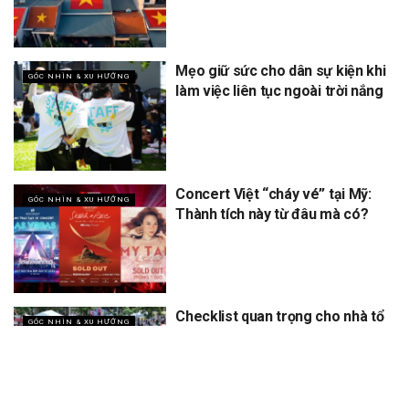
Mẹo giữ sức cho dân sự kiện khi
GÓC NHÌN & XU HƯỚNG
làm việc liên tục ngoài trời nắng
Concert Việt “cháy vé” tại Mỹ:
GÓC NHÌN & XU HƯỚNG
Thành tích này từ đâu mà có?
Checklist quan trọng cho nhà tổ
GÓC NHÌN & XU HƯỚNG
chức khi làm sự kiện ngoài trời
vào mùa hè nắng nóng