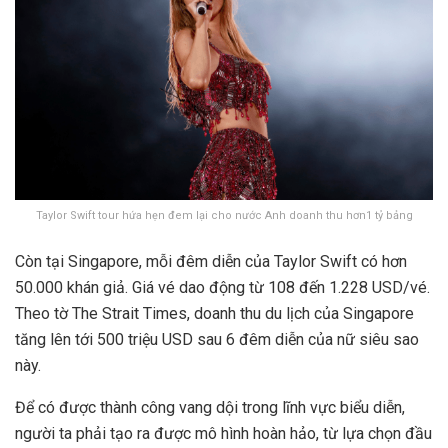
Taylor Swift tour hứa hẹn đem lại cho nước Anh doanh thu hơn1 tỷ bảng
Còn tại Singapore, mỗi đêm diễn của Taylor Swift có hơn
50.000 khán giả. Giá vé dao động từ 108 đến 1.228 USD/vé.
Theo tờ The Strait Times, doanh thu du lịch của Singapore
tăng lên tới 500 triệu USD sau 6 đêm diễn của nữ siêu sao
này.
Để có được thành công vang dội trong lĩnh vực biểu diễn,
người ta phải tạo ra được mô hình hoàn hảo, từ lựa chọn đầu