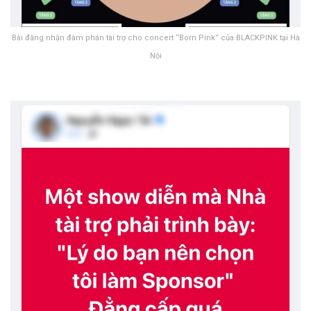
Bài đăng nhận đàm phán tài trợ cho concert “Born Pink” của BLACKPINK tại Hà
Nội