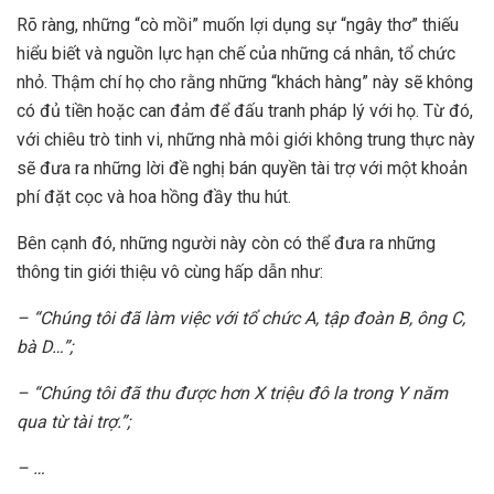
Rõ ràng, những “cò mồi” muốn lợi dụng sự “ngây thơ” thiếu
hiểu biết và nguồn lực hạn chế của những cá nhân, tổ chức
nhỏ. Thậm chí họ cho rằng những “khách hàng” này sẽ không
có đủ tiền hoặc can đảm để đấu tranh pháp lý với họ. Từ đó,
với chiêu trò tinh vi, những nhà môi giới không trung thực này
sẽ đưa ra những lời đề nghị bán quyền tài trợ với một khoản
phí đặt cọc và hoa hồng đầy thu hút.
Bên cạnh đó, những người này còn có thể đưa ra những
thông tin giới thiệu vô cùng hấp dẫn như:
– “Chúng tôi đã làm việc với tổ chức A, tập đoàn B, ông C,
bà D…”;
– “Chúng tôi đã thu được hơn X triệu đô la trong Y năm
qua từ tài trợ.”;
– …