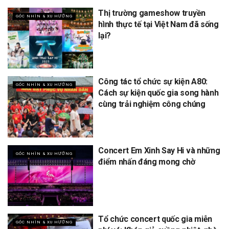
Thị trường gameshow truyền
GÓC NHÌN & XU HƯỚNG
hình thực tế tại Việt Nam đã sống
lại?
Công tác tổ chức sự kiện A80:
GÓC NHÌN & XU HƯỚNG
Cách sự kiện quốc gia song hành
cùng trải nghiệm công chúng
Concert Em Xinh Say Hi và những
GÓC NHÌN & XU HƯỚNG
điểm nhấn đáng mong chờ
Tổ chức concert quốc gia miễn
GÓC NHÌN & XU HƯỚNG