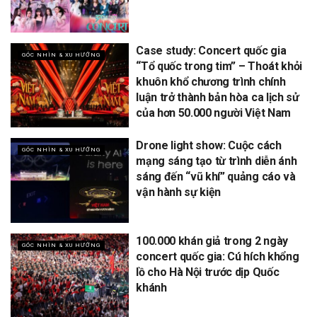
Case study: Concert quốc gia
GÓC NHÌN & XU HƯỚNG
“Tổ quốc trong tim” – Thoát khỏi
khuôn khổ chương trình chính
luận trở thành bản hòa ca lịch sử
của hơn 50.000 người Việt Nam
Drone light show: Cuộc cách
GÓC NHÌN & XU HƯỚNG
mạng sáng tạo từ trình diễn ánh
sáng đến “vũ khí” quảng cáo và
vận hành sự kiện
100.000 khán giả trong 2 ngày
GÓC NHÌN & XU HƯỚNG
concert quốc gia: Cú hích khổng
lồ cho Hà Nội trước dịp Quốc
khánh