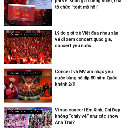
phí vé: Khán giả cuồng nhiệt, nhà
tổ chức “toát mồ hôi”
Lý do giới trẻ Việt đua nhau săn
GÓC NHÌN & XU HƯỚNG
vé đi xem concert quốc gia,
concert yêu nước
Concert và MV âm nhạc yêu
GÓC NHÌN & XU HƯỚNG
nước bùng nổ dịp 80 năm Quốc
khánh 2/9
Vì sao concert Em Xinh, Chị Đẹp
GÓC NHÌN & XU HƯỚNG
không “cháy vé” như các show
Anh Trai?