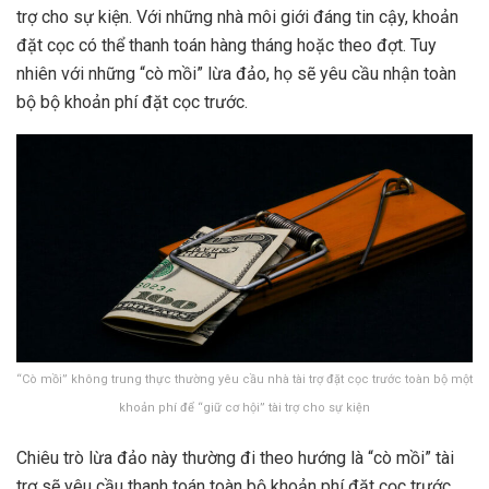
trợ cho sự kiện. Với những nhà môi giới đáng tin cậy, khoản
đặt cọc có thể thanh toán hàng tháng hoặc theo đợt. Tuy
nhiên với những “cò mồi” lừa đảo, họ sẽ yêu cầu nhận toàn
bộ bộ khoản phí đặt cọc trước.
“Cò mồi” không trung thực thường yêu cầu nhà tài trợ đặt cọc trước toàn bộ một
khoản phí để “giữ cơ hội” tài trợ cho sự kiện
Chiêu trò lừa đảo này thường đi theo hướng là “cò mồi” tài
trợ sẽ yêu cầu thanh toán toàn bộ khoản phí đặt cọc trước.