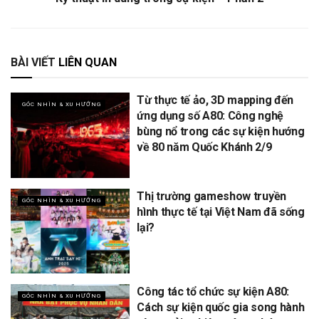
BÀI VIẾT
LIÊN QUAN
Từ thực tế ảo, 3D mapping đến
GÓC NHÌN & XU HƯỚNG
ứng dụng số A80: Công nghệ
bùng nổ trong các sự kiện hướng
về 80 năm Quốc Khánh 2/9
Thị trường gameshow truyền
GÓC NHÌN & XU HƯỚNG
hình thực tế tại Việt Nam đã sống
lại?
Công tác tổ chức sự kiện A80:
GÓC NHÌN & XU HƯỚNG
Cách sự kiện quốc gia song hành