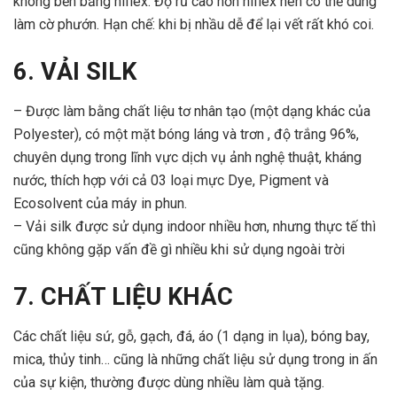
không bền bằng hiflex. Độ rủ cao hơn hiflex nên có thể dùng
làm cờ phướn. Hạn chế: khi bị nhầu dễ để lại vết rất khó coi.
6. VẢI SILK
– Được làm bằng chất liệu tơ nhân tạo (một dạng khác của
Polyester), có một mặt bóng láng và trơn , độ trắng 96%,
chuyên dụng trong lĩnh vực dịch vụ ảnh nghệ thuật, kháng
nước, thích hợp với cả 03 loại mực Dye, Pigment và
Ecosolvent của máy in phun.
– Vải silk được sử dụng indoor nhiều hơn, nhưng thực tế thì
cũng không gặp vấn đề gì nhiều khi sử dụng ngoài trời
7. CHẤT LIỆU KHÁC
Các chất liệu sứ, gỗ, gạch, đá, áo (1 dạng in lụa), bóng bay,
mica, thủy tinh… cũng là những chất liệu sử dụng trong in ấn
của sự kiện, thường được dùng nhiều làm quà tặng.