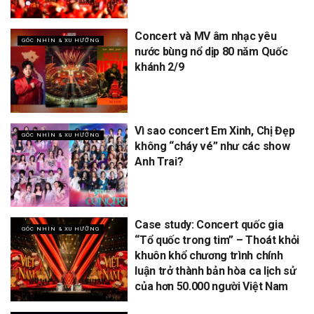
Concert và MV âm nhạc yêu
GÓC NHÌN & XU HƯỚNG
nước bùng nổ dịp 80 năm Quốc
khánh 2/9
Vì sao concert Em Xinh, Chị Đẹp
GÓC NHÌN & XU HƯỚNG
không “cháy vé” như các show
Anh Trai?
Case study: Concert quốc gia
GÓC NHÌN & XU HƯỚNG
“Tổ quốc trong tim” – Thoát khỏi
khuôn khổ chương trình chính
luận trở thành bản hòa ca lịch sử
của hơn 50.000 người Việt Nam