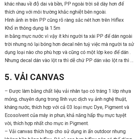
khác nhau về độ dai và bền, PP ngoài trời sẽ dày hơn để
thích ứng với môi trường khắc nghiệt bên ngoài.
Hình ảnh in trên PP cũng rõ ràng sắc nét hơn trên Hiflex
Khổ in thông dụng là 1.5m
in bằng mực nước vì vậy ít khi người ta xài PP để dán ngoài
trời nhưng nó lại bóng hơn decal nên tuỳ việc mà người ta sử
dụng loại nào cho phù hợp và cũng có một lớp keo để dán .
Nhưng decal dán vào lột ra thì dễ chứ PP dán vào lột ra thì …
5. VẢI CANVAS
– Được làm bằng chất liệu vải nhân tạo có tráng 1 lớp nhựa
mỏng, chuyên dụng trong lĩnh vực dịch vụ ảnh nghệ thuật,
kháng nước, thích hợp với cả 03 loại mực Dye, Pigment và
Ecosolvent của máy in phun, khả năng hấp thụ mực tuyệt
vời, thích hợp nhất cho mực in Pigment.
– Vải canvas thích hợp cho sử dụng in ấn outdoor nhưng