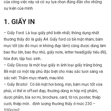
của công việc này và có sự lựa chọn đúng đắn cho những
sự kiện của mình.
1. GIẤY IN
– Giấy Ford: Là loại giấy phổ biến nhất, thông dụng nhất
thường thấy đó là giấy A4. Giấy ford có bề mặt nhám, bám
mực tốt (do đó mực in không đẹp lắm) cũng được dùng làm
bao thư lớn, bao thư nhỏ, giấy note, letter head(giấy tiêu đề),
hóa đơn, tập học sinh…
– Giấy Glossy là một loại giấy in ảnh.loại giấy trắng bóng.
Bề mặt có một lớp phủ đặc biệt cho màu sắc tươi sáng và
sắc nét. Thấm mực nhanh, mau khô.
– Giấy Bristol : Có bề mặt hơi bóng, mịn, bám mực tốt vừa
phải, vì thế in offset đẹp, thường dùng in hộp mỹ phẩm,
dược phẩm, bìa sơ mi, brochure, card, tờ rơi, poster, thiệp
cưới, thiệp mời… định lượng thường thấy ở mức 230 –
350g/m2.