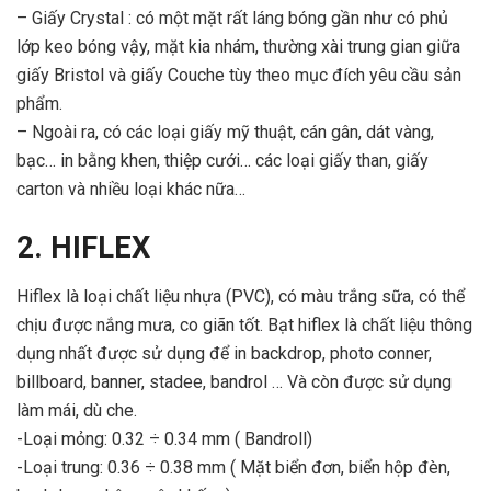
– Giấy Crystal : có một mặt rất láng bóng gần như có phủ
lớp keo bóng vậy, mặt kia nhám, thường xài trung gian giữa
giấy Bristol và giấy Couche tùy theo mục đích yêu cầu sản
phẩm.
– Ngoài ra, có các loại giấy mỹ thuật, cán gân, dát vàng,
bạc… in bằng khen, thiệp cưới… các loại giấy than, giấy
carton và nhiều loại khác nữa…
2. HIFLEX
Hiflex là loại chất liệu nhựa (PVC), có màu trắng sữa, có thể
chịu được nắng mưa, co giãn tốt. Bạt hiflex là chất liệu thông
dụng nhất được sử dụng để in backdrop, photo conner,
billboard, banner, stadee, bandrol … Và còn được sử dụng
làm mái, dù che.
-Loại mỏng: 0.32 ÷ 0.34 mm ( Bandroll)
-Loại trung: 0.36 ÷ 0.38 mm ( Mặt biển đơn, biển hộp đèn,