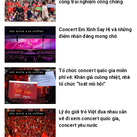
cùng trải nghiệm công chúng
Concert Em Xinh Say Hi và những
GÓC NHÌN & XU HƯỚNG
điểm nhấn đáng mong chờ
Tổ chức concert quốc gia miễn
GÓC NHÌN & XU HƯỚNG
phí vé: Khán giả cuồng nhiệt, nhà
tổ chức “toát mồ hôi”
Lý do giới trẻ Việt đua nhau săn
GÓC NHÌN & XU HƯỚNG
vé đi xem concert quốc gia,
concert yêu nước