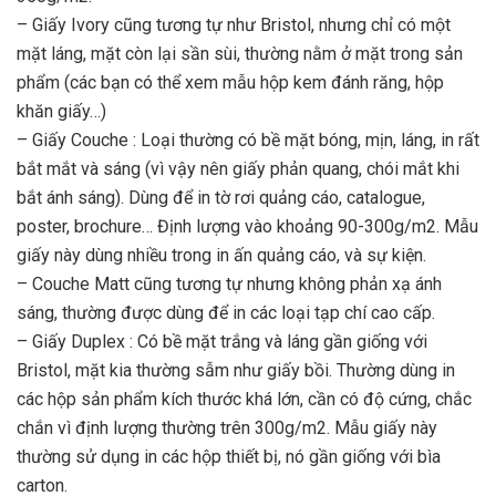
– Giấy Ivory cũng tương tự như Bristol, nhưng chỉ có một
mặt láng, mặt còn lại sần sùi, thường nằm ở mặt trong sản
phẩm (các bạn có thể xem mẫu hộp kem đánh răng, hộp
khăn giấy…)
– Giấy Couche : Loại thường có bề mặt bóng, mịn, láng, in rất
bắt mắt và sáng (vì vậy nên giấy phản quang, chói mắt khi
bắt ánh sáng). Dùng để in tờ rơi quảng cáo, catalogue,
poster, brochure… Định lượng vào khoảng 90-300g/m2. Mẫu
giấy này dùng nhiều trong in ấn quảng cáo, và sự kiện.
– Couche Matt cũng tương tự nhưng không phản xạ ánh
sáng, thường được dùng để in các loại tạp chí cao cấp.
– Giấy Duplex : Có bề mặt trắng và láng gần giống với
Bristol, mặt kia thường sẫm như giấy bồi. Thường dùng in
các hộp sản phẩm kích thước khá lớn, cần có độ cứng, chắc
chắn vì định lượng thường trên 300g/m2. Mẫu giấy này
thường sử dụng in các hộp thiết bị, nó gần giống với bìa
carton.