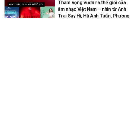
Tham vọng vươn ra thế giới của
GÓC NHÌN & XU HƯỚNG
âm nhạc Việt Nam – nhìn từ Anh
Trai Say Hi, Hà Anh Tuấn, Phương
Mỹ Chi
XEM THÊM
Để lại một bình luận
Email của bạn sẽ không được hiển thị công khai.
Các trường bắt
*
buộc được đánh dấu
*
Bình luận