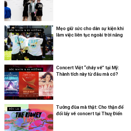
Mẹo giữ sức cho dân sự kiện khi
GÓC NHÌN & XU HƯỚNG
làm việc liên tục ngoài trời nắng
Concert Việt “cháy vé” tại Mỹ:
GÓC NHÌN & XU HƯỚNG
Thành tích này từ đâu mà có?
Tưởng đùa mà thật: Cho thận để
ĐỘC LẠ
đổi lấy vé concert tại Thuỵ Điển