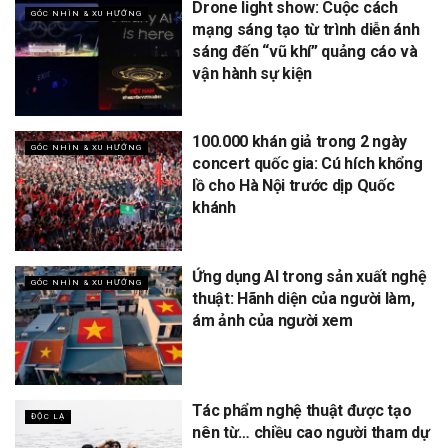
Drone light show: Cuộc cách
GÓC NHÌN & XU HƯỚNG
mạng sáng tạo từ trình diễn ánh
sáng đến “vũ khí” quảng cáo và
vận hành sự kiện
100.000 khán giả trong 2 ngày
GÓC NHÌN & XU HƯỚNG
concert quốc gia: Cú hích khổng
lồ cho Hà Nội trước dịp Quốc
khánh
Ứng dụng AI trong sản xuất nghệ
GÓC NHÌN & XU HƯỚNG
thuật: Hãnh diện của người làm,
ám ảnh của người xem
Tác phẩm nghệ thuật được tạo
ĐỘC LẠ
nên từ… chiều cao người tham dự