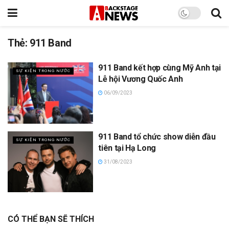
Thẻ:
911 Band
911 Band kết hợp cùng Mỹ Anh tại
SỰ KIỆN TRONG NƯỚC
Lễ hội Vương Quốc Anh
06/09/2023
911 Band tổ chức show diễn đầu
SỰ KIỆN TRONG NƯỚC
tiên tại Hạ Long
31/08/2023
CÓ THỂ BẠN SẼ THÍCH