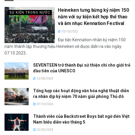
Heineken tưng bừng kỷ niệm 150
SỰ KIỆN TRONG NƯỚC
năm với sự kiện kết hợp thể thao
và âm nhạc Kennation Festival
10/10/2023
Đại tiệc Kennation nhân kỷ niệm 150
năm thành lập thương hiệu Heineken sẽ được diễn ra vào ngày
07.10.2023...
SEVENTEEN trở thành Đại sứ thiện chí cho giới trẻ
đầu tiên của UNESCO
12/06/2024
Tổng hợp các hoạt động văn hóa nghệ thuật diễn
ra nhân dịp kỷ niệm 70 năm giải phóng Thủ đô
07/10/2024
Thành viên của Backstreet Boys bất ngờ đến Việt
Nam biểu diễn vào tháng 5
22/03/2024