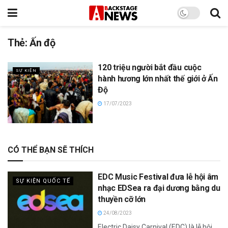
Thẻ:
Ấn độ
120 triệu người bắt đầu cuộc
SỰ KIỆN
hành hương lớn nhất thế giới ở Ấn
Độ
17/07/2023
CÓ THỂ BẠN SẼ THÍCH
EDC Music Festival đưa lễ hội âm
SỰ KIỆN QUỐC TẾ
nhạc EDSea ra đại dương bằng du
thuyền cỡ lớn
24/08/2023
Electric Daisy Carnival (EDC) là lễ hội