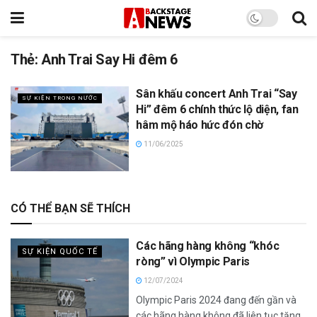
Thẻ:
Anh Trai Say Hi đêm 6
Sân khấu concert Anh Trai “Say
SỰ KIỆN TRONG NƯỚC
Hi” đêm 6 chính thức lộ diện, fan
hâm mộ háo hức đón chờ
11/06/2025
CÓ THỂ BẠN SẼ THÍCH
Các hãng hàng không “khóc
SỰ KIỆN QUỐC TẾ
ròng” vì Olympic Paris
12/07/2024
Olympic Paris 2024 đang đến gần và
các hãng hàng không đã liên tục tăng