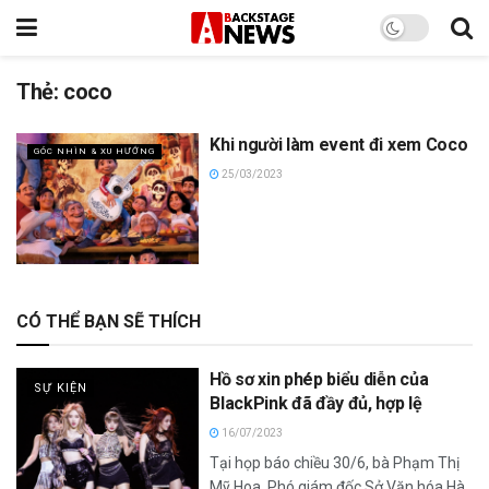
Thẻ:
coco
Khi người làm event đi xem Coco
GÓC NHÌN & XU HƯỚNG
25/03/2023
CÓ THỂ BẠN SẼ THÍCH
Hồ sơ xin phép biểu diễn của
SỰ KIỆN
BlackPink đã đầy đủ, hợp lệ
16/07/2023
Tại họp báo chiều 30/6, bà Phạm Thị
Mỹ Hoa, Phó giám đốc Sở Văn hóa Hà