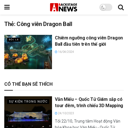
Thẻ:
Công viên Dragon Ball
Chiêm ngưỡng công viên Dragon
ĐỘC LẠ
Ball đầu tiên trên thế giới
16/04/2024
CÓ THỂ BẠN SẼ THÍCH
Văn Miếu – Quốc Tử Giám sắp có
SỰ KIỆN TRONG NƯỚC
tour đêm, trình chiếu 3D Mapping
24/10/2023
Tối 22/10, Trung tâm Hoạt động Văn
hóa Khoa học Văn Miếu - Quốc Tử