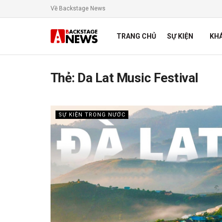
Về Backstage News
TRANG CHỦ
SỰ KIỆN
KH
Thẻ:
Da Lat Music Festival
SỰ KIỆN TRONG NƯỚC