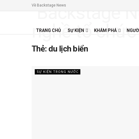
Về Backstage News
TRANG CHỦ
SỰ KIỆN
KHÁM PHÁ
NGƯỜ
Thẻ:
du lịch biển
SỰ KIỆN TRONG NƯỚC