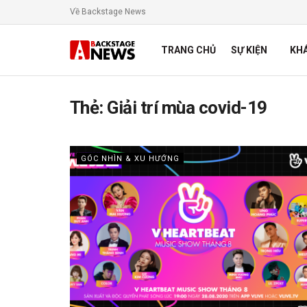
Về Backstage News
TRANG CHỦ
SỰ KIỆN
KH
Thẻ:
Giải trí mùa covid-19
GÓC NHÌN & XU HƯỚNG