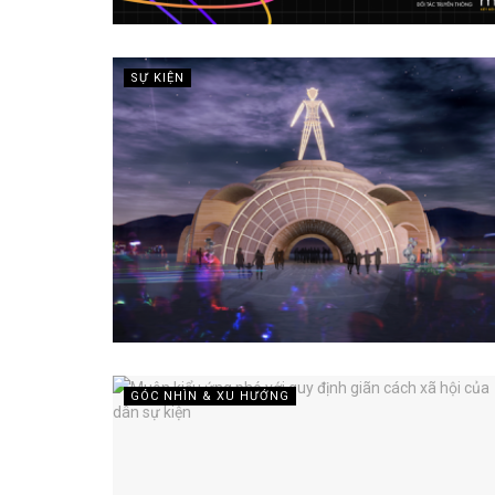
SỰ KIỆN
GÓC NHÌN & XU HƯỚNG