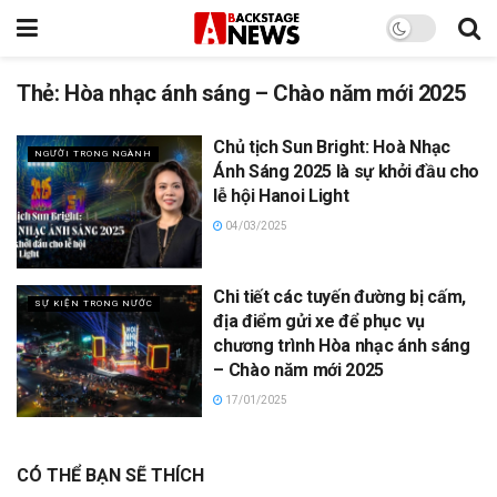
Thẻ:
Hòa nhạc ánh sáng – Chào năm mới 2025
Chủ tịch Sun Bright: Hoà Nhạc
NGƯỜI TRONG NGÀNH
Ánh Sáng 2025 là sự khởi đầu cho
lễ hội Hanoi Light
04/03/2025
Chi tiết các tuyến đường bị cấm,
SỰ KIỆN TRONG NƯỚC
địa điểm gửi xe để phục vụ
chương trình Hòa nhạc ánh sáng
– Chào năm mới 2025
17/01/2025
CÓ THỂ BẠN SẼ THÍCH