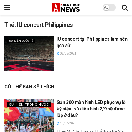
Thẻ:
IU concert Philippines
IU concert tại Philippines làm nên
SỰ KIỆN QUỐC TẾ
lịch sử
03/06/2024
CÓ THỂ BẠN SẼ THÍCH
Gần 300 màn hình LED phục vụ lễ
SỰ KIỆN TRONG NƯỚC
kỷ niệm và diễu binh 2/9 sẽ được
lắp ở đâu?
10/07/2025
Theo Sở Văn hóa và Thể thao Hà Nội,