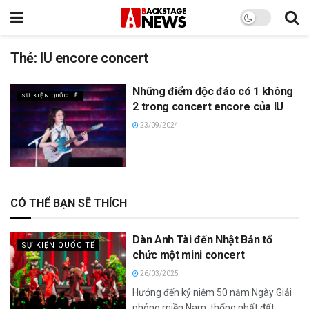
Thẻ:
IU encore concert
Những điểm độc đáo có 1 không
SỰ KIỆN QUỐC TẾ
2 trong concert encore của IU
23/09/2024
CÓ THỂ BẠN SẼ THÍCH
Dàn Anh Tài đến Nhật Bản tổ
SỰ KIỆN QUỐC TẾ
chức một mini concert
26/03/2025
Hướng đến kỷ niệm 50 năm Ngày Giải
phóng miền Nam, thống nhất đất