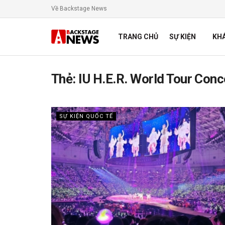
Về Backstage News
TRANG CHỦ
SỰ KIỆN
KH
Thẻ:
IU H.E.R. World Tour Conc
SỰ KIỆN QUỐC TẾ