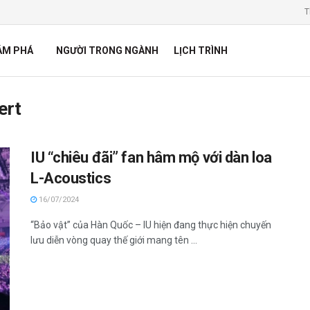
T
ÁM PHÁ
NGƯỜI TRONG NGÀNH
LỊCH TRÌNH
ert
IU “chiêu đãi” fan hâm mộ với dàn loa
L-Acoustics
16/07/2024
“Bảo vật” của Hàn Quốc – IU hiện đang thực hiện chuyến
lưu diễn vòng quay thế giới mang tên ...