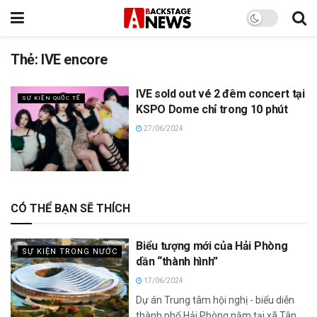
Thẻ:
IVE encore
IVE sold out vé 2 đêm concert tại
SỰ KIỆN QUỐC TẾ
KSPO Dome chỉ trong 10 phút
27/06/2024
CÓ THỂ BẠN SẼ THÍCH
Biểu tượng mới của Hải Phòng
SỰ KIỆN TRONG NƯỚC
dần “thành hình”
17/06/2024
Dự án Trung tâm hội nghị - biểu diễn
thành phố Hải Phòng nằm tại xã Tân