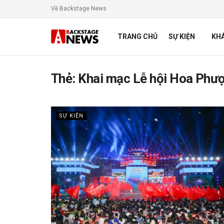
Về Backstage News
TRANG CHỦ
SỰ KIỆN
KH
Thẻ:
Khai mạc Lễ hội Hoa Phư
SỰ KIỆN