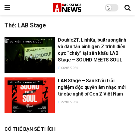
Thẻ:
LAB Stage
Double2T, LinhKa, buitruonglinh
SỰ KIỆN TRONG NƯỚC
và dàn tân binh gen Z trình diễn
cực “cháy” tại sân khấu LAB
Stage – SOUND MEETS SOUL
06/05/2024
LAB Stage – Sân khấu trải
SỰ KIỆN TRONG NƯỚC
nghiệm độc quyền âm nhạc mới
từ các nghệ sĩ Gen Z Việt Nam
22/04/2024
CÓ THỂ BẠN SẼ THÍCH