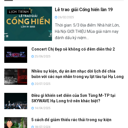
Lễ trao giải Cống hiến lần 19
LỊCH TRÌNH
26/02/2025
Thời gian: 5/3 Địa điểm: Nhà hát Lớn,
Hà Nội GIỚI THIỆU Mùa giải năm nay
đánh dấu kỷ niệm...
Concert Chị Đẹp sẽ không có đêm diễn thứ 2
25/06/2025
Nhiều sự kiện, dự án âm nhạc dời lịch để chia
buồn với các nạn nhân trong vụ lật tàu tại Hạ Long
20/07/2025
Điều gì khiến set diễn của Sơn Tùng M-TP tại
SKYWAVE Hạ Long trở nên khác biệt?
14/04/2025
5 cách để giảm thiểu rác thải trong sự kiện
18/07/2024