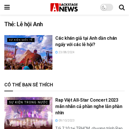
Thẻ:
Lễ hội Anh
Các khán giả tại Anh dần chán
SỰ KIỆN QUỐC TẾ
ngấy với các lễ hội?
23/08/2024
CÓ THỂ BẠN SẼ THÍCH
Rap Việt All-Star Concert 2023
SỰ KIỆN TRONG NƯỚC
mãn nhãn cả phần nghe lẫn phần
nhìn
09/10/2023
Tối 7.10 tại TPHCM, chương trình Rap