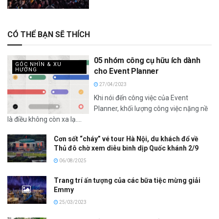
CÓ THỂ BẠN SẼ THÍCH
05 nhóm công cụ hữu ích dành
GÓC NHÌN & XU
HƯỚNG
cho Event Planner
27/04/2023
Khi nói đến công việc của Event
Planner, khối lượng công việc nặng nề
là điều không còn xa lạ....
Cơn sốt “cháy” vé tour Hà Nội, du khách đổ về
Thủ đô chờ xem diễu binh dịp Quốc khánh 2/9
06/08/2025
Trang trí ấn tượng của các bữa tiệc mừng giải
Emmy
25/03/2023