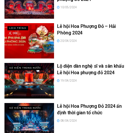
10/05/2024
Lễ hội Hoa Phượng Đỏ – Hải
LỊCH TRÌNH
Phòng 2024
20/04/2024
Lộ diện dàn nghệ sĩ và sân khấu
SỰ KIỆN TRONG NƯỚC
Lễ hội Hoa phượng đỏ 2024
19/04/2024
Lễ hội Hoa Phượng Đỏ 2024 ấn
SỰ KIỆN TRONG NƯỚC
định thời gian tổ chức
08/04/2024