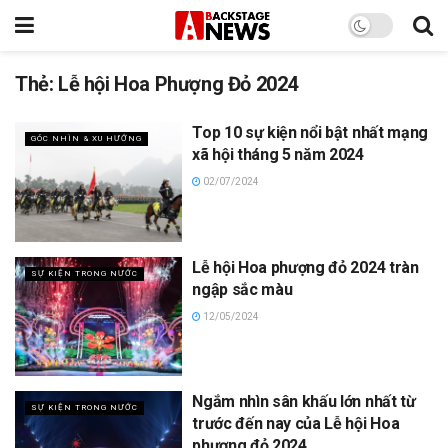
Thẻ:
Lễ hội Hoa Phượng Đỏ 2024
Top 10 sự kiện nổi bật nhất mạng
GÓC NHÌN & XU HƯỚNG
xã hội tháng 5 năm 2024
02/07/2024
Lễ hội Hoa phượng đỏ 2024 tràn
SỰ KIỆN TRONG NƯỚC
ngập sắc màu
12/05/2024
Ngắm nhìn sân khấu lớn nhất từ
SỰ KIỆN TRONG NƯỚC
trước đến nay của Lễ hội Hoa
phượng đỏ 2024