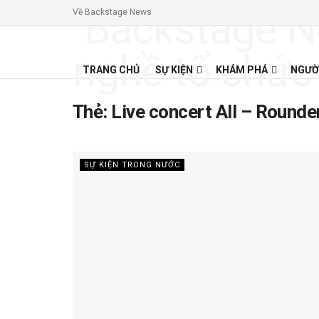
Về Backstage News
TRANG CHỦ
SỰ KIỆN
KHÁM PHÁ
NGƯỜ
Thẻ:
Live concert All – Rounde
SỰ KIỆN TRONG NƯỚC