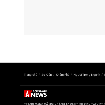
Trang chủ
Sự Kiện
Khám Phá
Người Trong Ngành
TRANG MẠNG XÃ HỘI NGÀNH TỔ CHỨC SỰ KIỆN TẠI VIỆT