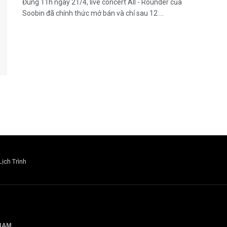
Đúng 11h ngày 21/4, live concert All - Rounder của
Soobin đã chính thức mở bán và chỉ sau 12 ...
Lịch Trình
 NAM