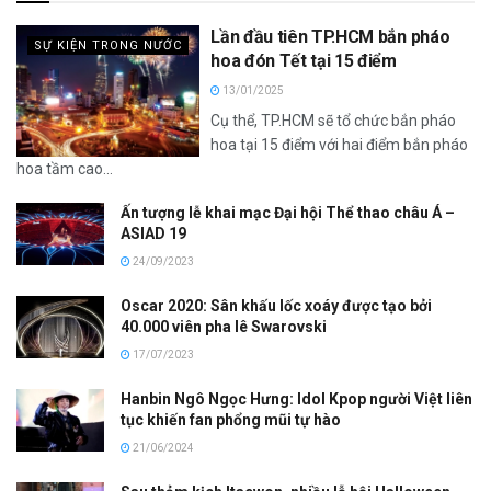
Lần đầu tiên TP.HCM bắn pháo
SỰ KIỆN TRONG NƯỚC
hoa đón Tết tại 15 điểm
13/01/2025
Cụ thể, TP.HCM sẽ tổ chức bắn pháo
hoa tại 15 điểm với hai điểm bắn pháo
hoa tầm cao...
Ấn tượng lễ khai mạc Đại hội Thể thao châu Á –
ASIAD 19
24/09/2023
Oscar 2020: Sân khấu lốc xoáy được tạo bởi
40.000 viên pha lê Swarovski
17/07/2023
Hanbin Ngô Ngọc Hưng: Idol Kpop người Việt liên
tục khiến fan phổng mũi tự hào
21/06/2024