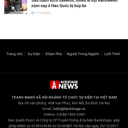
Sau thảm kịch Itaewon, nhiều lễ hội Halloween
năm nay ở Hàn Quốc bị hủy bỏ
17/10/2023
Trang chủ
Sự Kiện
Khám Phá
Người Trong Ngành
Lịch Trình
TRANG MẠNG XÃ HỘI NGÀNH TỔ CHỨC SỰ KIỆN TẠI VIỆT NAM
Địa chỉ văn phòng: 43A Vạn Phúc, Kim Mã, Ba Đình, Hà Nội
Email:
hello@backstage.vn
Hotline: (+84)8 1800 6389
Bản quyền thuộc về Công ty CP Truyền thông & Sự kiện Backstage, giấy
phép ĐKKD số 0108104540 do Sở KH&ĐT Hà Nội cấp ngày 26/12/2017.