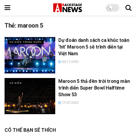
Thẻ:
maroon 5
Dự đoán danh sách ca khúc toàn
SỰ KIỆN TRONG NƯỚC
‘hit’ Maroon 5 sẽ trình diễn tại
Việt Nam
06/11/2023
Maroon 5 thả đèn trời trong màn
SỰ KIỆN
trình diễn Super Bowl Halftime
Show 53
17/07/2023
CÓ THỂ BẠN SẼ THÍCH