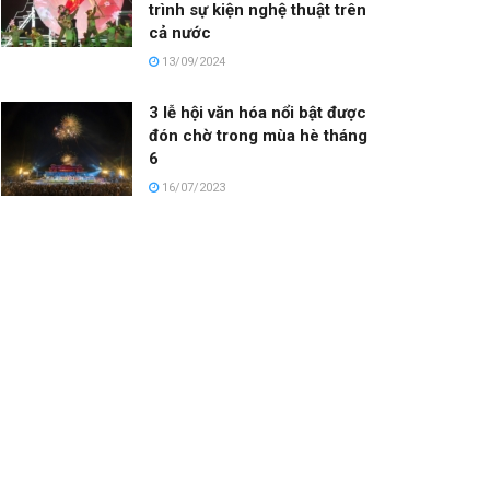
trình sự kiện nghệ thuật trên
cả nước
13/09/2024
3 lễ hội văn hóa nổi bật được
đón chờ trong mùa hè tháng
6
16/07/2023