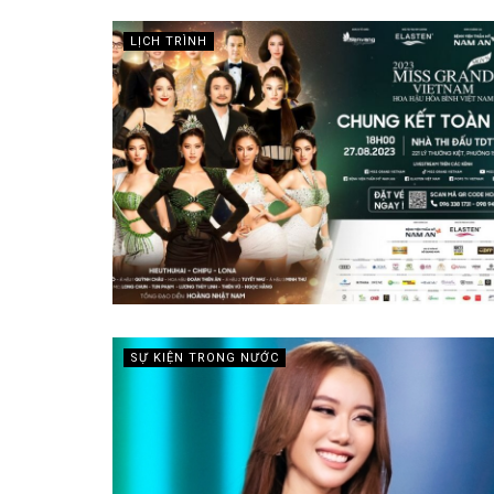
LỊCH TRÌNH
SỰ KIỆN TRONG NƯỚC