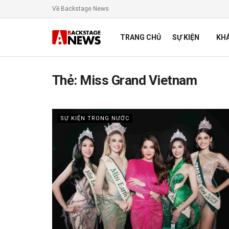
Về Backstage News
TRANG CHỦ
SỰ KIỆN
KH
Thẻ:
Miss Grand Vietnam
SỰ KIỆN TRONG NƯỚC