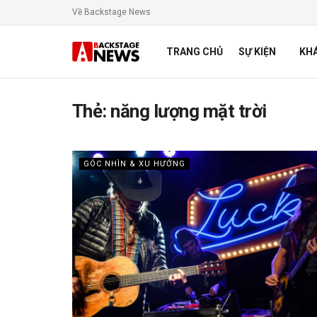
Về Backstage News
TRANG CHỦ
SỰ KIỆN
KH
Thẻ:
năng lượng mặt trời
GÓC NHÌN & XU HƯỚNG