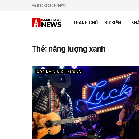
Về Backstage News
TRANG CHỦ
SỰ KIỆN
KH
Thẻ:
năng lượng xanh
GÓC NHÌN & XU HƯỚNG