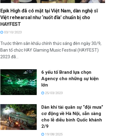
Epik High đã có mặt tại Việt Nam, dàn nghệ sĩ
Việt rehearsal như ‘nuốt đĩa’ chuẩn bị cho
HAYFEST
03/10/2023
Trước thềm sân khấu chính thức sáng đèn ngày 30/9,
Ban tổ chức HAY Glaming Music Festival (HAYFEST)
2023 đã...
6 yếu tố Brand lựa chọn
Agency cho những sự kiện
lớn
25/03/2023
Dàn khí tài quân sự “đội mưa”
cơ động về Hà Nội, sẵn sàng
cho lễ diễu binh Quốc khánh
2/9
19/08/2025