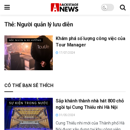
Thẻ:
Người quản lý lưu diễn
Khám phá số lượng công việc của
GÓC NHÌN & XU HƯỚNG
Tour Manager
17/07/2024
CÓ THỂ BẠN SẼ THÍCH
Sắp khánh thành nhà hát 800 chỗ
SỰ KIỆN TRONG NƯỚC
ngồi tại Cung Thiếu nhi Hà Nội
31/05/2024
Cung Thiếu nhi mới của Thành phố Hà
Nội được xây dựng tại khu công viên