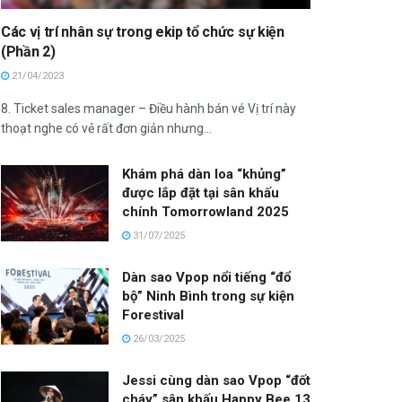
Các vị trí nhân sự trong ekip tổ chức sự kiện
(Phần 2)
21/04/2023
8. Ticket sales manager – Điều hành bán vé Vị trí này
thoạt nghe có vẻ rất đơn giản nhưng...
Khám phá dàn loa “khủng”
được lắp đặt tại sân khấu
chính Tomorrowland 2025
31/07/2025
Dàn sao Vpop nổi tiếng “đổ
bộ” Ninh Bình trong sự kiện
Forestival
26/03/2025
Jessi cùng dàn sao Vpop “đốt
cháy” sân khấu Happy Bee 13