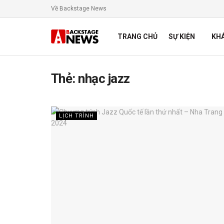
Về Backstage News
TRANG CHỦ
SỰ KIỆN
KH
Thẻ:
nhạc jazz
LỊCH TRÌNH