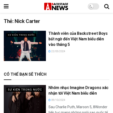
Thẻ:
Nick Carter
Thành viên của Backstreet Boys
SỰ KIỆN TRONG NƯỚC
bất ngờ đến Việt Nam biểu diễn
vào tháng 5
22/03/2024
CÓ THỂ BẠN SẼ THÍCH
Nhóm nhạc Imagine Dragons xác
SỰ KIỆN TRONG NƯỚC
nhận tới Việt Nam biểu diễn
09/10/2024
Sau Charlie Puth, Maroon 5, 8Wonder
tiếp tục mang những ngôi sao quốc tế