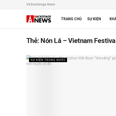
Về Backstage News
TRANG CHỦ
SỰ KIỆN
KH
Thẻ:
Nón Lá – Vietnam Festiva
SỰ KIỆN TRONG NƯỚC