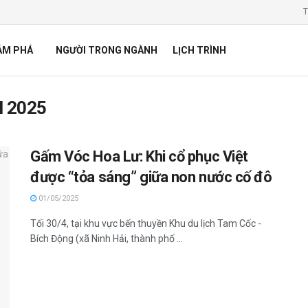
T
ÁM PHÁ
NGƯỜI TRONG NGÀNH
LỊCH TRÌNH
l 2025
Gấm Vóc Hoa Lư: Khi cổ phục Việt
được “tỏa sáng” giữa non nước cố đô
01/05/2025
Tối 30/4, tại khu vực bến thuyền Khu du lịch Tam Cốc -
Bích Động (xã Ninh Hải, thành phố ...