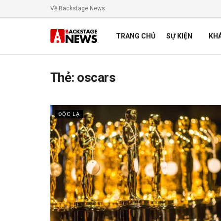
Về Backstage News
TRANG CHỦ
SỰ KIỆN
KH
Thẻ:
oscars
ĐỘC LẠ