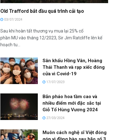
Old Trafford bắt đầu quá trình cải tạo
03/07/2024
Sau khi hoàn tất thương vụ mua lại 25% cổ
phần MU vào tháng 12/2023, Sir Jim Ratcliffe lên kế
hoạch tu...
Sân khấu Hồng Vân, Hoàng
Thái Thanh và rạp xiếc đóng
cửa vì Covid-19
17/07/2023
Bắn pháo hoa tầm cao và
nhiều điểm mới đặc sắc tại
Giỗ Tổ Hùng Vương 2024
27/03/2024
Muôn cách nghệ sĩ Việt đóng
góp vì đồng bào sau bão số 3