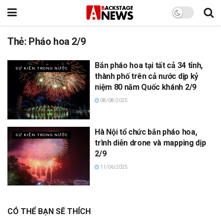
Thẻ:
Pháo hoa 2/9
Bắn pháo hoa tại tất cả 34 tỉnh,
SỰ KIỆN TRONG NƯỚC
thành phố trên cả nước dịp kỷ
niệm 80 năm Quốc khánh 2/9
08/08/2025
Hà Nội tổ chức bắn pháo hoa,
SỰ KIỆN TRONG NƯỚC
trình diễn drone và mapping dịp
2/9
11/06/2025
CÓ THỂ BẠN SẼ THÍCH