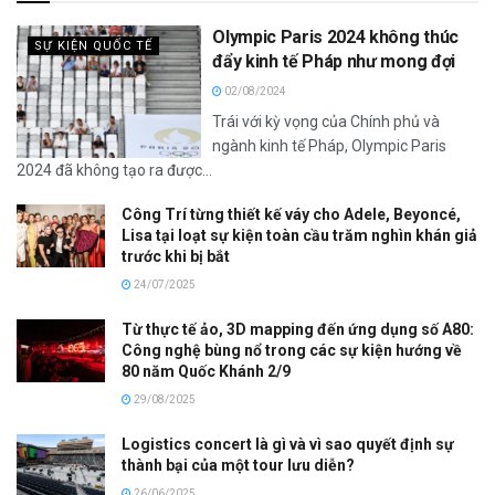
Olympic Paris 2024 không thúc
SỰ KIỆN QUỐC TẾ
đẩy kinh tế Pháp như mong đợi
02/08/2024
Trái với kỳ vọng của Chính phủ và
ngành kinh tế Pháp, Olympic Paris
2024 đã không tạo ra được...
Công Trí từng thiết kế váy cho Adele, Beyoncé,
Lisa tại loạt sự kiện toàn cầu trăm nghìn khán giả
trước khi bị bắt
24/07/2025
Từ thực tế ảo, 3D mapping đến ứng dụng số A80:
Công nghệ bùng nổ trong các sự kiện hướng về
80 năm Quốc Khánh 2/9
29/08/2025
Logistics concert là gì và vì sao quyết định sự
thành bại của một tour lưu diễn?
26/06/2025