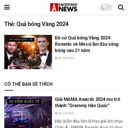
Thẻ:
Quả bóng Vàng 2024
Đề cử Quả bóng Vàng 2024:
SỰ KIỆN QUỐC TẾ
Ronaldo và Messi lần đầu vắng
bóng sau 21 năm
05/09/2024
CÓ THỂ BẠN SẼ THÍCH
Giải MAMA Awards 2024 mơ trở
SỰ KIỆN QUỐC TẾ
thành “Grammy Hàn Quốc”
29/10/2024
Đây là lần đầu tiên lễ trao giải âm nhạc
Châu Á - MAMA Awards được tổ chức