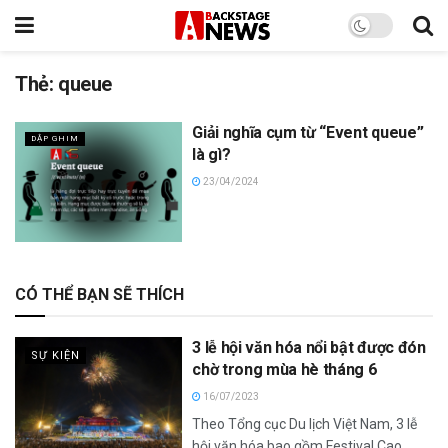
Thẻ:
queue
Giải nghĩa cụm từ “Event queue”
DẬP GHIM
là gì?
23/04/2024
CÓ THỂ BẠN SẼ THÍCH
3 lễ hội văn hóa nổi bật được đón
SỰ KIỆN
chờ trong mùa hè tháng 6
16/07/2023
Theo Tổng cục Du lịch Việt Nam, 3 lễ
hội văn hóa bao gồm Festival Cao