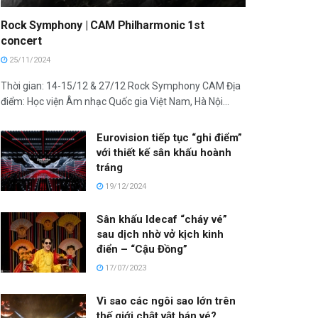
Rock Symphony | CAM Philharmonic 1st
concert
25/11/2024
Thời gian: 14-15/12 & 27/12 Rock Symphony CAM Địa
điểm: Học viện Âm nhạc Quốc gia Việt Nam, Hà Nội...
Eurovision tiếp tục “ghi điểm”
với thiết kế sân khấu hoành
tráng
19/12/2024
Sân khấu Idecaf “cháy vé”
sau dịch nhờ vở kịch kinh
điển – “Cậu Đồng”
17/07/2023
Vì sao các ngôi sao lớn trên
thế giới chật vật bán vé?