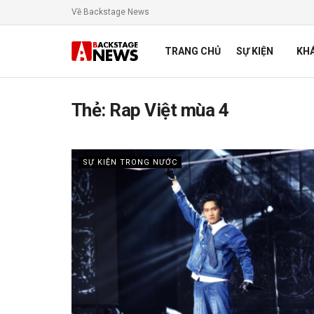
Về Backstage News
TRANG CHỦ
SỰ KIỆN
KH
Thẻ:
Rap Việt mùa 4
SỰ KIỆN TRONG NƯỚC