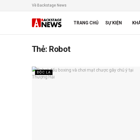
Về Backstage News
TRANG CHỦ
SỰ KIỆN
KH
Thẻ:
Robot
ĐỘC LẠ