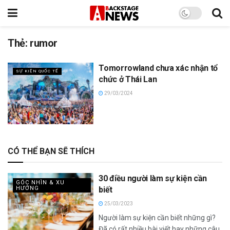
Thẻ:
rumor
Tomorrowland chưa xác nhận tổ
SỰ KIỆN QUỐC TẾ
chức ở Thái Lan
29/03/2024
CÓ THỂ BẠN SẼ THÍCH
30 điều người làm sự kiện cần
GÓC NHÌN & XU
HƯỚNG
biết
25/03/2023
Người làm sự kiện cần biết những gì?
Đã có rất nhiều bài viết hay những câu