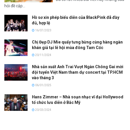
hỏi đề cập...
Hồ sơ xin phép biểu diễn của BlackPink đã đầy
đủ, hợp lệ
16/07/2023
Chị Đẹp DJ Mie quẩy tưng bừng cùng hàng ngàn
khán giả tại lễ hội mùa đông Tam Cốc
20/11/2024
Nhà sản xuất Anh Trai Vượt Ngàn Chông Gai mời
đội tuyển Việt Nam tham dự concert tại TP.HCM
vào tháng 3
06/01/2025
Hans Zimmer – Nhà soạn nhạc vĩ đại Hollywood
tổ chức lưu diễn ở Bắc Mỹ
20/03/2024