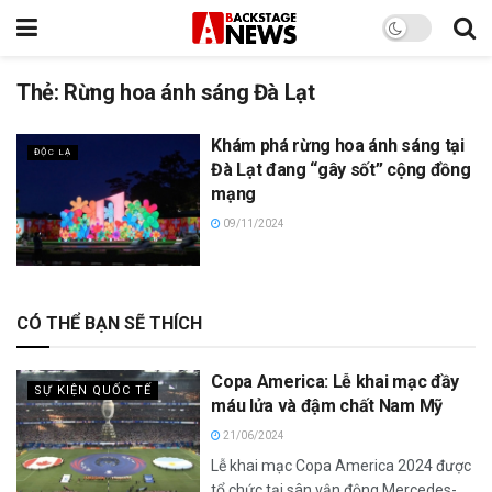
Thẻ:
Rừng hoa ánh sáng Đà Lạt
Khám phá rừng hoa ánh sáng tại
ĐỘC LẠ
Đà Lạt đang “gây sốt” cộng đồng
mạng
09/11/2024
CÓ THỂ BẠN SẼ THÍCH
Copa America: Lễ khai mạc đầy
SỰ KIỆN QUỐC TẾ
máu lửa và đậm chất Nam Mỹ
21/06/2024
Lễ khai mạc Copa America 2024 được
tổ chức tại sân vận động Mercedes-