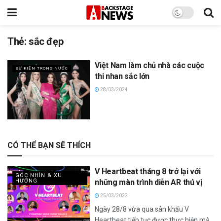
Thẻ:
sắc đẹp
Việt Nam làm chủ nhà các cuộc
SỰ KIỆN TRONG NƯỚC
thi nhan sắc lớn
28/03/2024
CÓ THỂ BẠN SẼ THÍCH
V Heartbeat tháng 8 trở lại với
GÓC NHÌN & XU
HƯỚNG
những màn trình diễn AR thú vị
25/03/2023
Ngày 28/8 vừa qua sân khấu V
Heartbeat tiếp tục được thực hiện mà