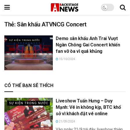
Thẻ:
Sân khấu ATVNCG Concert
Demo sân khấu Anh Trai Vượt
SỰ KIỆN TRONG NƯỚC
Ngàn Chông Gai Concert khiến
fan vỡ òa vì quá khủng
15/10/2024
CÓ THỂ BẠN SẼ THÍCH
Liveshow Tuấn Hưng – Duy
SỰ KIỆN TRONG NƯỚC
Mạnh: Vé in không kịp, BTC khổ
sở vì khách đặt vé online
21/09/2024
Vào ngày 21/9 tới đây, liveshow thiện