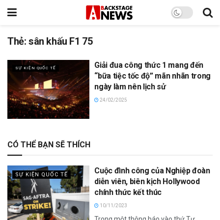
Thẻ:
sân khấu F1 75
Giải đua công thức 1 mang đến
SỰ KIỆN QUỐC TẾ
“bữa tiệc tốc độ” mãn nhãn trong
ngày làm nên lịch sử
24/02/2025
CÓ THỂ BẠN SẼ THÍCH
Cuộc đình công của Nghiệp đoàn
SỰ KIỆN QUỐC TẾ
diễn viên, biên kịch Hollywood
chính thức kết thúc
10/11/2023
Trong một thông báo vào thứ Tư