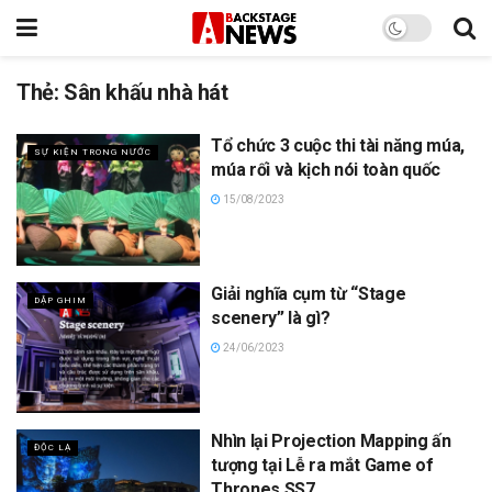
Thẻ:
Sân khấu nhà hát
Tổ chức 3 cuộc thi tài năng múa,
SỰ KIỆN TRONG NƯỚC
múa rối và kịch nói toàn quốc
15/08/2023
Giải nghĩa cụm từ “Stage
DẬP GHIM
scenery” là gì?
24/06/2023
Nhìn lại Projection Mapping ấn
ĐỘC LẠ
tượng tại Lễ ra mắt Game of
Thrones SS7