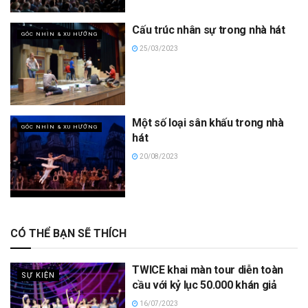
Cấu trúc nhân sự trong nhà hát
GÓC NHÌN & XU HƯỚNG
25/03/2023
Một số loại sân khấu trong nhà
GÓC NHÌN & XU HƯỚNG
hát
20/08/2023
CÓ THỂ BẠN SẼ THÍCH
TWICE khai màn tour diễn toàn
SỰ KIỆN
cầu với kỷ lục 50.000 khán giả
16/07/2023