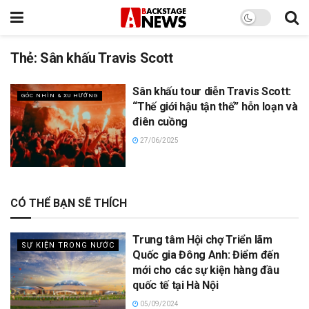
Thẻ:
Sân khấu Travis Scott
Sân khấu tour diễn Travis Scott:
GÓC NHÌN & XU HƯỚNG
“Thế giới hậu tận thế” hỗn loạn và
điên cuồng
27/06/2025
CÓ THỂ BẠN SẼ THÍCH
Trung tâm Hội chợ Triển lãm
SỰ KIỆN TRONG NƯỚC
Quốc gia Đông Anh: Điểm đến
mới cho các sự kiện hàng đầu
quốc tế tại Hà Nội
05/09/2024