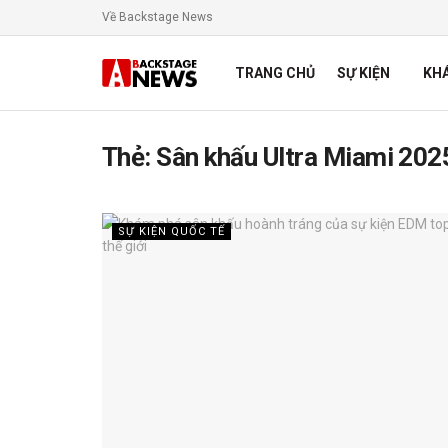
Về Backstage News
TRANG CHỦ
SỰ KIỆN
KH
Thẻ:
Sân khấu Ultra Miami 202
SỰ KIỆN QUỐC TẾ