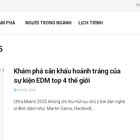
Th
ÁM PHÁ
NGƯỜI TRONG NGÀNH
LỊCH TRÌNH
5
Khám phá sân khấu hoành tráng của
sự kiện EDM top 4 thế giới
31/03/2025
Ultra Miami 2025 không chỉ thu hút sự chú ý bởi dàn nghệ
sĩ đình đám như: Martin Garrix, Hardwell, ...