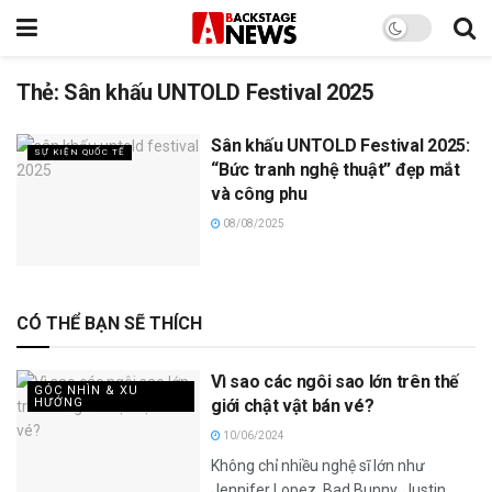
Thẻ:
Sân khấu UNTOLD Festival 2025
Sân khấu UNTOLD Festival 2025:
SỰ KIỆN QUỐC TẾ
“Bức tranh nghệ thuật” đẹp mắt
và công phu
08/08/2025
CÓ THỂ BẠN SẼ THÍCH
Vì sao các ngôi sao lớn trên thế
GÓC NHÌN & XU
HƯỚNG
giới chật vật bán vé?
10/06/2024
Không chỉ nhiều nghệ sĩ lớn như
Jennifer Lopez, Bad Bunny, Justin