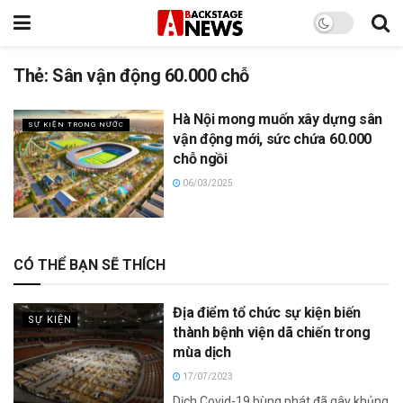
Thẻ:
Sân vận động 60.000 chỗ
Hà Nội mong muốn xây dựng sân
SỰ KIỆN TRONG NƯỚC
vận động mới, sức chứa 60.000
chỗ ngồi
06/03/2025
CÓ THỂ BẠN SẼ THÍCH
Địa điểm tổ chức sự kiện biến
SỰ KIỆN
thành bệnh viện dã chiến trong
mùa dịch
17/07/2023
Dịch Covid-19 bùng phát đã gây khủng