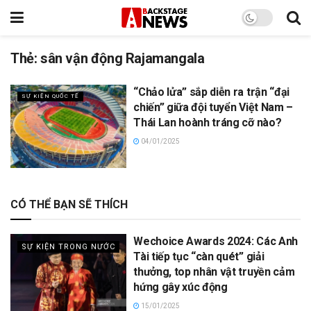
Thẻ:
sân vận động Rajamangala
“Chảo lửa” sắp diễn ra trận “đại
SỰ KIỆN QUỐC TẾ
chiến” giữa đội tuyển Việt Nam –
Thái Lan hoành tráng cỡ nào?
04/01/2025
CÓ THỂ BẠN SẼ THÍCH
Wechoice Awards 2024: Các Anh
SỰ KIỆN TRONG NƯỚC
Tài tiếp tục “càn quét” giải
thưởng, top nhân vật truyền cảm
hứng gây xúc động
15/01/2025